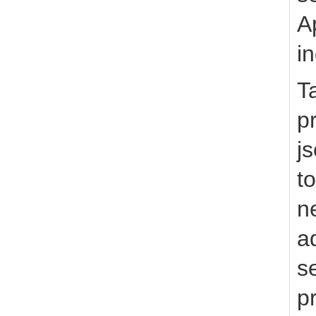
A
i
T
p
j
t
n
a
s
p