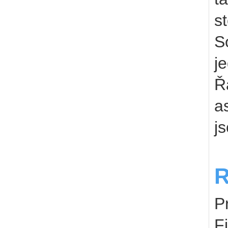
s
S
j
Ř
a
j
R
P
F