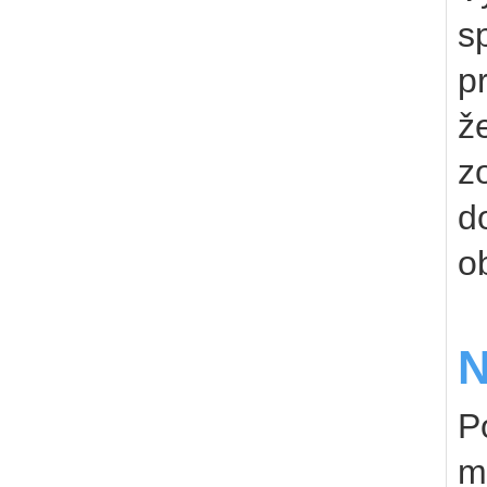
s
p
ž
z
d
o
N
P
m