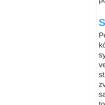
p
S
P
k
s
v
s
z
s
t