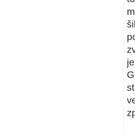
m
š
p
z
j
G
st
v
z