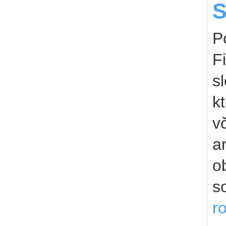
S
P
F
s
k
v
a
o
s
r