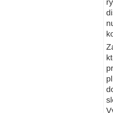
ry
d
n
k
Z
k
p
p
d
s
V