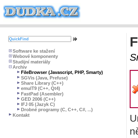
F
Software ke stažení
S
Webové komponenty
Studijní materiály
Archiv
FileBrowser (Javascript, PHP, Smarty)
SGVis (Java, Prefuse)
Share Library (C++)
emulT9 (C++, Qt4)
FastPad (Asembler)
GED 2006 (C++)
IFJ 05 (Jazyk C)
Drobné programy (C, C++, C#, ...)
Kontakt
Ur
n