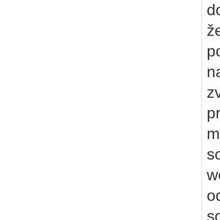
d
že
p
n
z
p
m
s
w
o
s