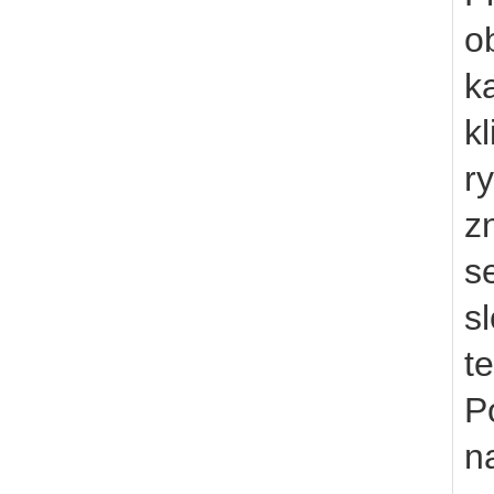
o
k
kl
r
z
s
s
t
P
n