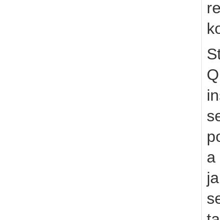
r
k
S
Q
in
se
p
a
j
s
t