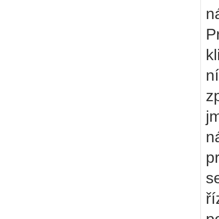
n
P
k
n
z
j
n
p
s
ř