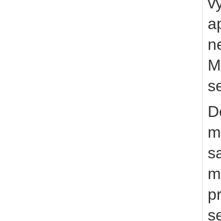
v
a
n
M
s
D
m
s
m
p
s