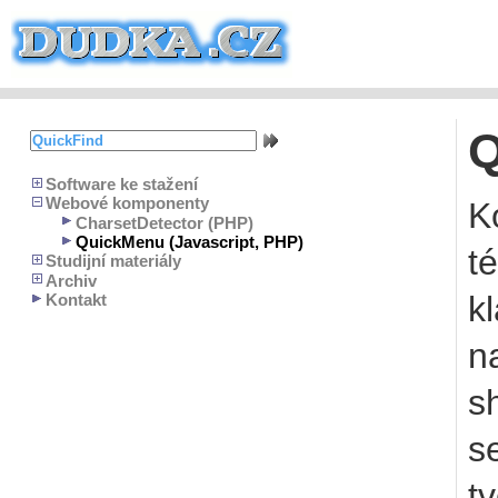
Software ke stažení
Webové komponenty
K
CharsetDetector (PHP)
QuickMenu (Javascript, PHP)
t
Studijní materiály
Archiv
k
Kontakt
n
s
s
t