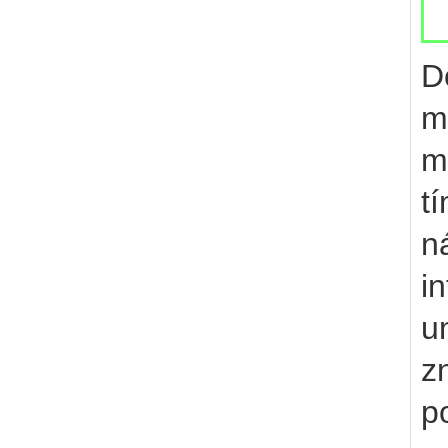
D
m
m
t
n
i
u
z
p