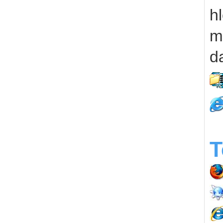
h
m
d
T