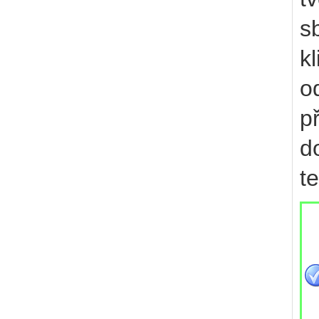
s
k
o
p
d
te