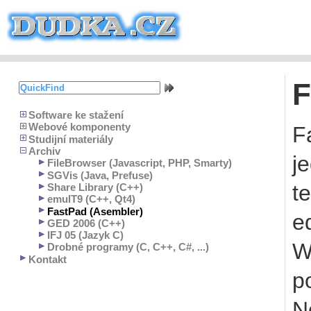
F
Software ke stažení
Webové komponenty
F
Studijní materiály
Archiv
j
FileBrowser (Javascript, PHP, Smarty)
SGVis (Java, Prefuse)
t
Share Library (C++)
emulT9 (C++, Qt4)
FastPad (Asembler)
e
GED 2006 (C++)
IFJ 05 (Jazyk C)
W
Drobné programy (C, C++, C#, ...)
Kontakt
p
N