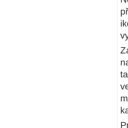
př
i
v
Z
n
t
v
m
ka
P