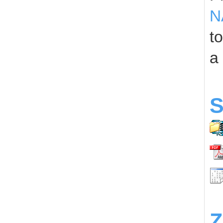
N
t
a
S
Z