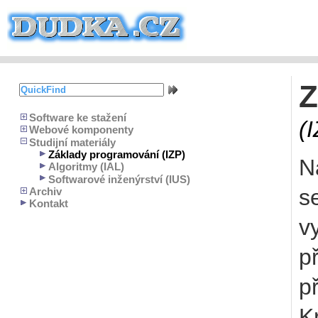
Z
Software ke stažení
(
Webové komponenty
Studijní materiály
Základy programování (IZP)
N
Algoritmy (IAL)
Softwarové inženýrství (IUS)
s
Archiv
Kontakt
v
p
p
K