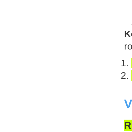
K
ro
V
R